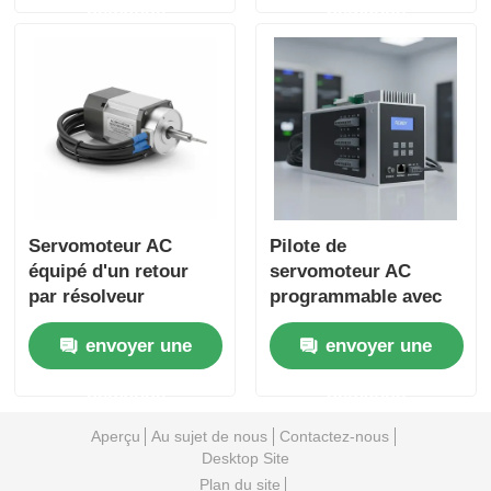
demande
demande
positionnement
processus de
précis des
fabrication
équipements
automatisés
industriels
Servomoteur AC
Pilote de
équipé d'un retour
servomoteur AC
par résolveur
programmable avec
assurant un contrôle
interfaces de
envoyer une
envoyer une
de mouvement précis
communication
dans les systèmes de
multiples et
demande
demande
fabrication
intégration facile
automatisés
dans les réseaux
Aperçu
Au sujet de nous
Contactez-nous
d'automatisation
Desktop Site
Plan du site