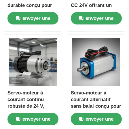
durable conçu pour
CC 24V offrant un
un travail continu et
positionnement
envoyer une
envoyer une
un positionnement
précis et des
précis dans les
performances
demande
demande
systèmes de
durables, adapté aux
fabrication
applications CNC
automatisés
Servo-moteur à
Servo-moteur à
courant continu
courant alternatif
robuste de 24 V,
sans balai conçu pour
adapté au
un positionnement
envoyer une
envoyer une
fonctionnement
précis et un contrôle
continu et au
de vitesse dans les