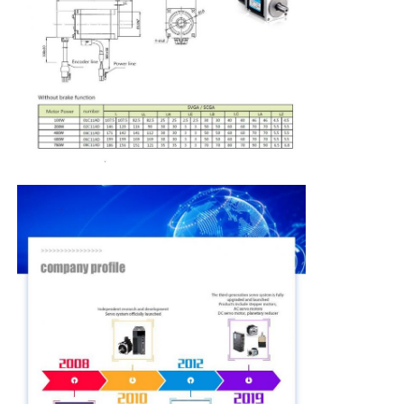
Visite d'usine
Contrôle de la qualité
Contact
Demande de soumission
variateur de fréquence
Contrôleur logique programmable
Contrôleur PLC