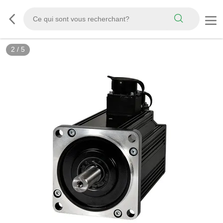
3
/
5