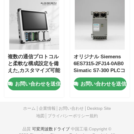
複数の通信プロトコル
オリジナル Siemens
と柔軟な構成設定を備
6ES7315-2FJ14-0AB0
えた,カスタマイズ可能
Simatic S7-300 PLCコ
なHMI PLC オールイ
ントローラー（自動制
お問い合わせを送信
お問い合わせを送信
ンワン産業制御ボード
御および閉ループ構造
付き）
ホーム
企業情報
お問い合わせ
Desktop Site
地図
プライバシーポリシー規約
品質
可変周波数ドライブ
中国工場.Copyright ©