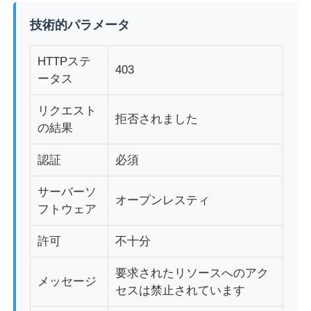
技術的パラメータ
ソフトスタートデバイス
HTTPステ
403
ータス
ロボット関節モーター
リクエスト
拒否されました
人間の機械インターフェース
の結果
認証
必須
ギヤ減力剤
サーバーソ
オープンレスティ
フトウェア
ACサーボモーター
許可
不十分
要求されたリソースへのアク
メッセージ
セスは禁止されています