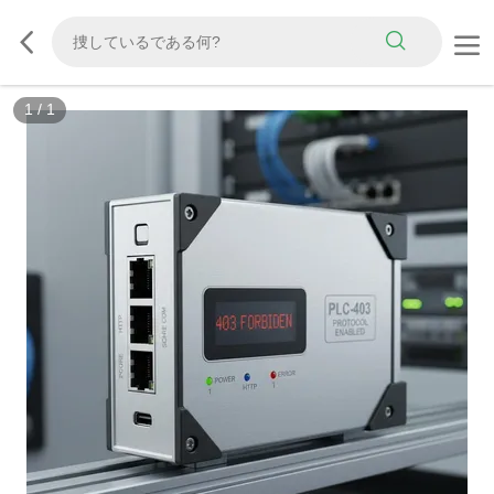
1
/
1