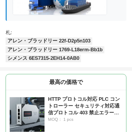
札:
アレン・ブラッドリー 22f-D2p5n103
アレン・ブラッドリー 1769-L18erm-Bb1b
シメンス 6ES7315-2EH14-0AB0
最高の価格で
HTTP プロトコル対応 PLC コン
トローラー セキュリティ対応通
信プロトコル 403 禁止エラー処
理
MOQ： 1 pcs