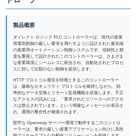
製品概要
ダイレクト ロジック PLC コントローラーは、現代の産業
用電気制御の厳しい要求を満たすように設計された最先端
の産業用オートメーション制御システムです。信頼性と精
度を重視して設計されたこのコントローラーは、さまざま
な産業環境にシームレスに統合され、自動化されたプロセ
スに対して比類のない制御を提供します。
HTTP プロトコル通信を特徴とするこのコントローラー
は、厳格なセキュリティ プロトコルを維持しながら、効
率的なデータ交換とリモート監視機能を促進します。不正
ホーム
なアクセスの試みには、「要求されたリソースへのアクセ
スは禁止されています」という明確なメッセージが表示さ
れ、運用の整合性が確保されます。
製品
堅牢な Openresty サーバー環境で動作するこのコントロ
ーラーは、要求の厳しい産業アプリケーション向けに高性
企業情報
能でスケーラブルな自動化ソリューションを提供します。