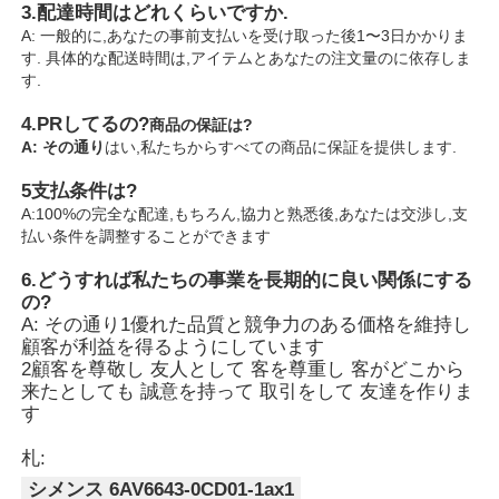
3.
配達時間はどれくらいですか.
A: 一般的に,あなたの事前支払いを受け取った後1〜3日かかりま
す. 具体的な配送時間は,アイテムとあなたの注文量のに依存しま
す.
4.
PRしてるの?
商品の保証は?
A: その通り
はい,私たちからすべての商品に保証を提供します.
5支払条件は?
A:100%の完全な配達,もちろん,協力と熟悉後,あなたは交渉し,支
払い条件を調整することができます
6.
どうすれば私たちの事業を長期的に良い関係にする
の?
A: その通り1優れた品質と競争力のある価格を維持し
顧客が利益を得るようにしています
2顧客を尊敬し 友人として 客を尊重し 客がどこから
来たとしても 誠意を持って 取引をして 友達を作りま
す
札:
シメンス 6AV6643-0CD01-1ax1