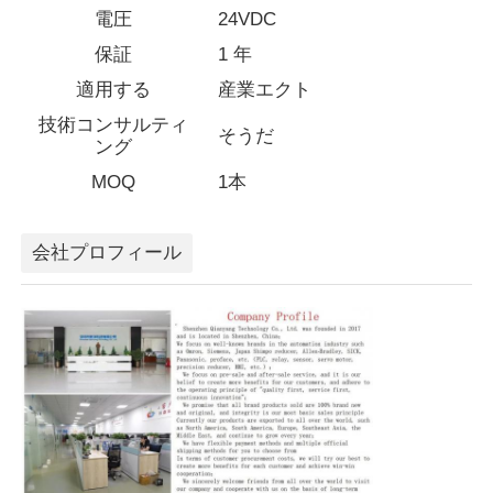
電圧
24VDC
保証
1 年
会社案内
適用する
産業エクト
技術コンサルティ
品質管理
そうだ
ング
MOQ
1本
お問い合わせ
会社プロフィール
見積依頼
可変周波数ドライブ
プログラマブルロジックコントローラー
PLCコントローラー