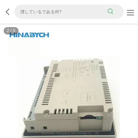
2
/
5